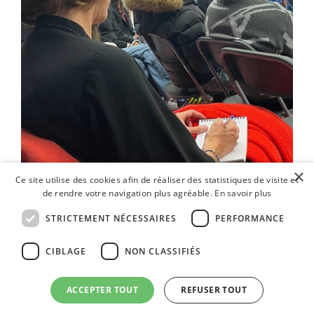
×
Ce site utilise des cookies afin de réaliser des statistiques de visite et
de rendre votre navigation plus agréable.
En savoir plus
STRICTEMENT NÉCESSAIRES
PERFORMANCE
PRÉCÉDENT
SUIVANT
Lancement de la campagne
Les journées de l’Economie Autrement – Table ronde le 28/11
CIBLAGE
NON CLASSIFIÉS
Envie d'échanger ? Contactez-nous !
ACCEPTER TOUT
REFUSER TOUT