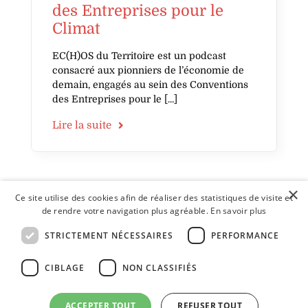
des Entreprises pour le
Climat
EC(H)OS du Territoire est un podcast
consacré aux pionniers de l’économie de
demain, engagés au sein des Conventions
des Entreprises pour le
Lire la suite
×
Ce site utilise des cookies afin de réaliser des statistiques de visite et
de rendre votre navigation plus agréable.
En savoir plus
1
…
4
5
6
STRICTEMENT NÉCESSAIRES
PERFORMANCE
CIBLAGE
NON CLASSIFIÉS
Envie d'échanger ? Contactez-nous !
ACCEPTER TOUT
REFUSER TOUT